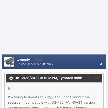
tomcctv
190
Posted
December 28, 2022
On 12/28/2022 at 5:12 PM,
Tymoteo
said:
Hi,
I'm trying to update this
DVR
and I don't know if the
recorder if compatible with
DS-7204HVI
-
SV/ST version
firmware and I don't want to risk it before I have a