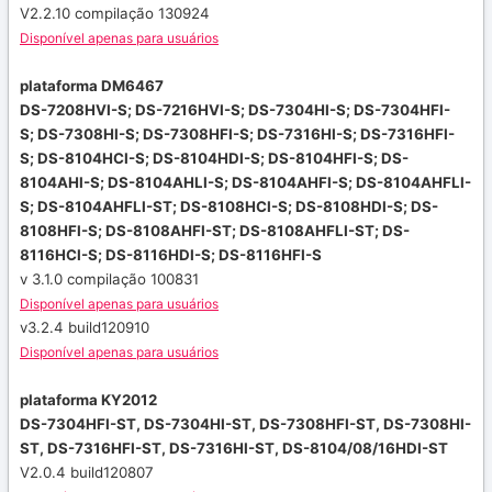
V2.2.10 compilação 130924
Disponível apenas para usuários
plataforma DM6467
DS-7208HVI-S;
DS-7216HVI-S;
DS-7304HI-S;
DS-7304HFI-
S;
DS-7308HI-S;
DS-7308HFI-S;
DS-7316HI-S;
DS-7316HFI-
S;
DS-8104HCI-S;
DS-8104HDI-S;
DS-8104HFI-S;
DS-
8104AHI-S;
DS-8104AHLI-S;
DS-8104AHFI-S;
DS-8104AHFLI-
S;
DS-8104AHFLI-ST;
DS-8108HCI-S;
DS-8108HDI-S;
DS-
8108HFI-S;
DS-8108AHFI-ST;
DS-8108AHFLI-ST;
DS-
8116HCI-S;
DS-8116HDI-S;
DS-8116HFI-S
v 3.1.0 compilação 100831
Disponível apenas para usuários
v3.2.4 build120910
Disponível apenas para usuários
plataforma KY2012
DS-7304HFI-ST, DS-7304HI-ST, DS-7308HFI-ST, DS-7308HI-
ST, DS-7316HFI-ST, DS-7316HI-ST, DS-8104/08/16HDI-ST
V2.0.4 build120807