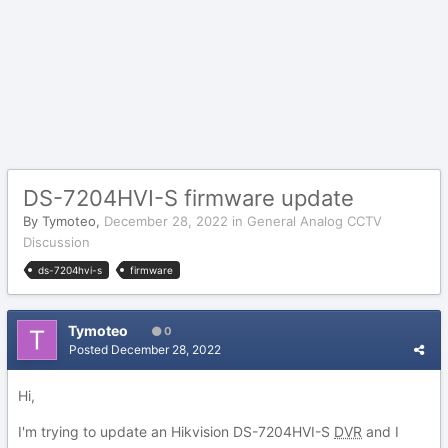
DS-7204HVI - S firmware update
By
Tymoteo
,
December 28, 2022
in
General Analog CCTV
Discussion
ds-7204hvi -s
firmware
Tymoteo
0
Posted
December 28, 2022
Hi,
I'm trying to update an Hikvision DS-7204HVI-S
DVR
and I