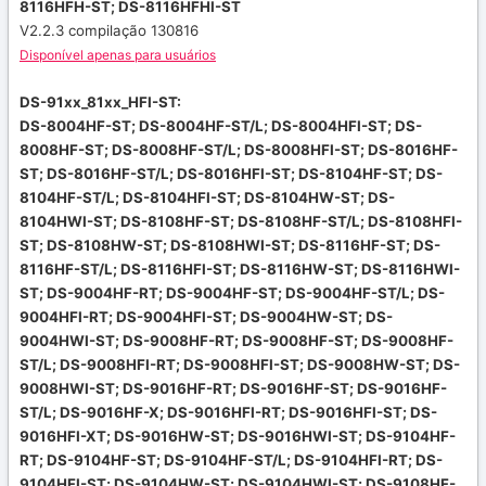
8116HFH-ST;
DS-8116HFHI-ST
V2.2.3 compilação 130816
Disponível apenas para usuários
DS-91xx_81xx_HFI-ST:
DS-8004HF-ST; DS-8004HF-ST/L; DS-8004HFI-ST; DS-
8008HF-ST; DS-8008HF-ST/L; DS-8008HFI-ST; DS-8016HF-
ST; DS-8016HF-ST/L; DS-8016HFI-ST; DS-8104HF-ST; DS-
8104HF-ST/L; DS-8104HFI-ST; DS-8104HW-ST; DS-
8104HWI-ST; DS-8108HF-ST; DS-8108HF-ST/L; DS-8108HFI-
ST; DS-8108HW-ST; DS-8108HWI-ST; DS-8116HF-ST; DS-
8116HF-ST/L; DS-8116HFI-ST; DS-8116HW-ST; DS-8116HWI-
ST; DS-9004HF-RT; DS-9004HF-ST; DS-9004HF-ST/L; DS-
9004HFI-RT; DS-9004HFI-ST; DS-9004HW-ST; DS-
9004HWI-ST; DS-9008HF-RT; DS-9008HF-ST; DS-9008HF-
ST/L; DS-9008HFI-RT; DS-9008HFI-ST; DS-9008HW-ST; DS-
9008HWI-ST; DS-9016HF-RT; DS-9016HF-ST; DS-9016HF-
ST/L; DS-9016HF-X; DS-9016HFI-RT; DS-9016HFI-ST; DS-
9016HFI-XT; DS-9016HW-ST; DS-9016HWI-ST; DS-9104HF-
RT; DS-9104HF-ST; DS-9104HF-ST/L; DS-9104HFI-RT; DS-
9104HFI-ST; DS-9104HW-ST; DS-9104HWI-ST; DS-9108HF-